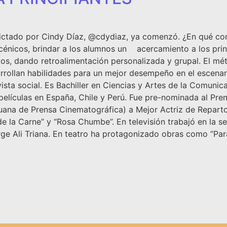
dictado por Cindy Díaz, @cdydiaz, ya comenzó. ¿En qué con
escénicos, brindar a los alumnos un acercamiento a los princ
tivos, dando retroalimentación personalizada y grupal. El 
rollan habilidades para un mejor desempeño en el escenario
ivista social. Es Bachiller en Ciencias y Artes de la Comuni
elículas en España, Chile y Perú. Fue pre-nominada al Prem
uana de Prensa Cinematográfica) a Mejor Actriz de Reparto
de la Carne” y “Rosa Chumbe”. En televisión trabajó en la s
ge Ali Triana. En teatro ha protagonizado obras como “Parás